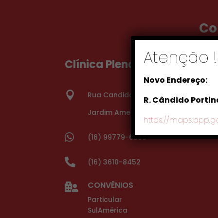
Co
Atenção 
Clínica Plena
Novo Endereço:

Rua Candido Portinari, 105
R. Cândido Portina
Jardim America, Ribeirão Preto – SP,
https://maps.app.g

(16) 99779-6866

(16) 3610-8452
CONVÊNIOS

Particular
SulAmérica