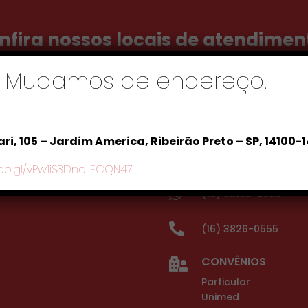
nfira nossos locais de atendimen
! Mudamos de endereço.
Policlínica Orlând

Av. Onze, 267
ri, 105 – Jardim America, Ribeirão Preto – SP, 14100-
 14100-140
Orlândia / SP
oo.gl/vPw1iS3DnaLECQN47

(16) 98169-0299

(16) 3826-0555
CONVÊNIOS

Particular
Unimed