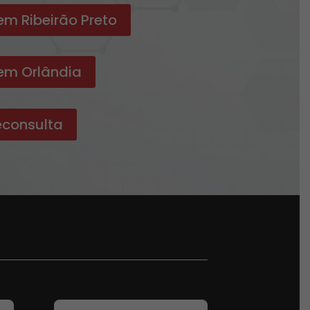
m Ribeirão Preto
em Orlândia
consulta