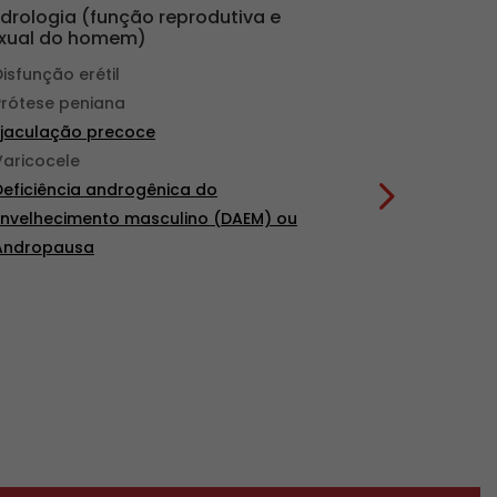
drologia (função reprodutiva e
Outros Trat
xual do homem)
Urologia ped
Disfunção erétil
apenas no co
Prótese peniana
Postectomia
Ejaculação precoce
Hidrocele
Varicocele
DST (doença
Deficiência androgênica do
transmissíve
Envelhecimento masculino (DAEM) ou
Vasectomia
Andropausa
Reversão de
Uroginecolog
incontinênci
pélvica crôn