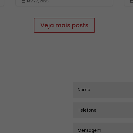
fev 27, 2025

Veja mais posts
Entre em conta
irão
ltas