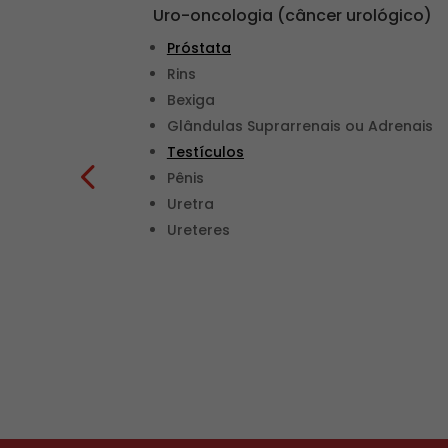
Uro-oncologia (câncer urológico)
os cálculos
Próstata
ica renal
Rins
 no ureter)
Bexiga
a
Glândulas Suprarrenais ou Adrenais
pórea por
Testículos
Pênis
Uretra
Ureteres