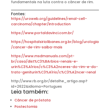
fundamentais na luta contra o câncer de rim.
Fontes:
https://uroweb.org/guidelines/renal-cell-
carcinoma/chapter/introduction
https://www.portaldavinci.com.br/
https://hospitalsiriolibanes.org.br/blog/urologia
/cancer-de-rim-saiba-mais
https://www.msdmanuals.com/pt-
br/casa/dist%C3%BArbios-renais-e-
urin%C3%A1rios/c%C3%A2nceres-do-rim-e-do-
trato-geniturin%C3%A1rio/c%C3%A2ncer-renal
http://www.rb.org.br/detalhe_artigo.asp?
id=2622&idioma=Portugues
Leia também:
Câncer de próstata
Postectomia