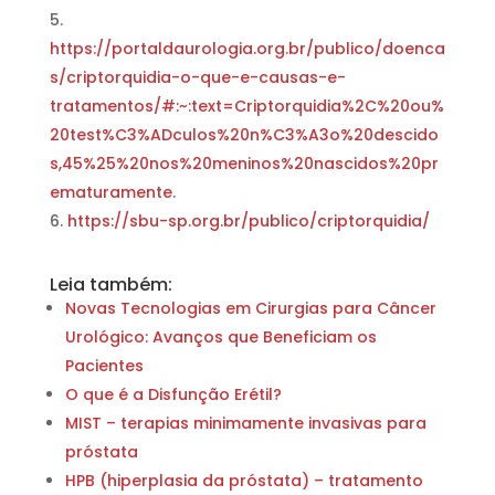
https://portaldaurologia.org.br/publico/doenca
s/criptorquidia-o-que-e-causas-e-
tratamentos/#:~:text=Criptorquidia%2C%20ou%
20test%C3%ADculos%20n%C3%A3o%20descido
s,45%25%20nos%20meninos%20nascidos%20pr
ematuramente
.
https://sbu-sp.org.br/publico/criptorquidia/
Leia também:
Novas Tecnologias em Cirurgias para Câncer
Urológico: Avanços que Beneficiam os
Pacientes
O que é a Disfunção Erétil?
MIST – terapias minimamente invasivas para
próstata
HPB (hiperplasia da próstata) – tratamento